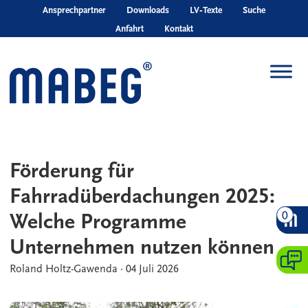
Skip to main content
Ansprechpartner
Downloads
LV‑Texte
Suche
Anfahrt
Kontakt
Förderung für
Fahrradüberdachungen 2025:
0
Welche Programme
Unternehmen nutzen können
Roland Holtz-Gawenda
·
04 Juli 2026