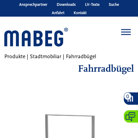
Skip to main content
Ansprechpartner
Downloads
LV‑Texte
Suche
Anfahrt
Kontakt
Produkte
|
Stadtmobiliar
|
Fahrradbügel
Fahrradbügel
0