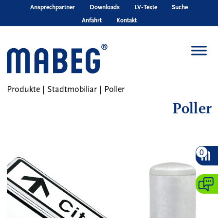
Skip to main content
Ansprechpartner
Downloads
LV‑Texte
Suche
Anfahrt
Kontakt
Produkte
|
Stadtmobiliar
|
Poller
Poller
0