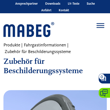
Skip to main content
Ansprechpartner
Downloads
LV‑Texte
Suche
Anfahrt
Kontakt
Produkte
|
Fahrgastinformationen
|
Zubehör für Beschilderungssysteme
Zubehör für
Beschilderungssysteme
0