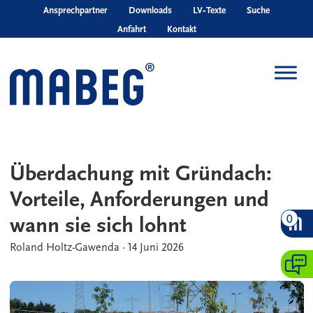
Skip to main content
Ansprechpartner
Downloads
LV‑Texte
Suche
Anfahrt
Kontakt
Überdachung mit Gründach:
Vorteile, Anforderungen und
0
wann sie sich lohnt
Roland Holtz-Gawenda
·
14 Juni 2026