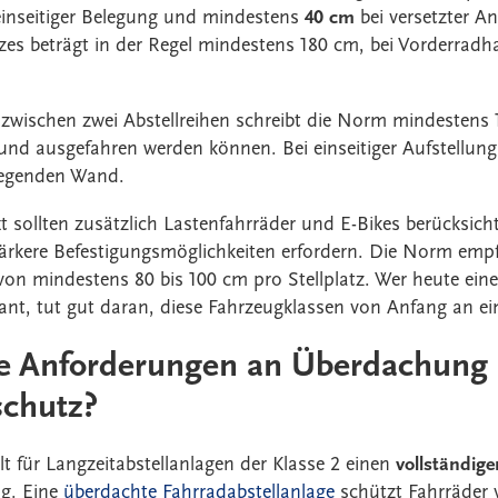
einseitiger Belegung und mindestens
40 cm
bei versetzter 
atzes beträgt in der Regel mindestens 180 cm, bei Vorderrad
zwischen zwei Abstellreihen schreibt die Norm mindestens 
und ausgefahren werden können. Bei einseitiger Aufstellung
iegenden Wand.
 sollten zusätzlich Lastenfahrräder und E-Bikes berücksicht
tärkere Befestigungsmöglichkeiten erfordern. Die Norm empfi
von mindestens 80 bis 100 cm pro Stellplatz. Wer heute ein
lant, tut gut daran, diese Fahrzeugklassen von Anfang an e
ie Anforderungen an Überdachung
schutz?
t für Langzeitabstellanlagen der Klasse 2 einen
vollständig
g. Eine
überdachte Fahrradabstellanlage
schützt Fahrräder 