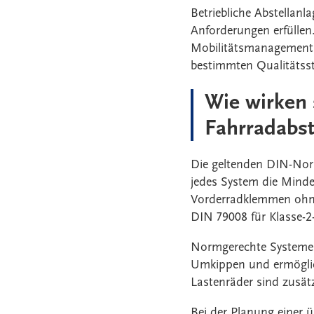
Betriebliche Abstellanl
Anforderungen erfüllen. 
Mobilitätsmanagements 
bestimmten Qualitätss
Wie wirken 
Fahrradabst
Die geltenden DIN-Norm
jedes System die Minde
Vorderradklemmen ohne
DIN 79008 für Klasse-2
Normgerechte Systeme 
Umkippen und ermöglic
Lastenräder sind zusätz
Bei der Planung einer 