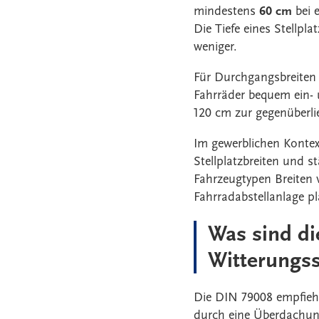
mindestens
60 cm
bei 
Die Tiefe eines Stellpl
weniger.
Für Durchgangsbreiten 
Fahrräder bequem ein- 
120 cm zur gegenüberl
Im gewerblichen Kontext
Stellplatzbreiten und s
Fahrzeugtypen Breiten 
Fahrradabstellanlage p
Was sind d
Witterungs
Die DIN 79008 empfiehl
durch eine Überdachun