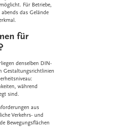
öglicht. Für Betriebe,
ät abends das Gelände
erkmal.
men für
?
erliegen denselben DIN-
 Gestaltungsrichtlinien
erheitsniveau:
chkeiten, während
egt sind.
forderungen aus
liche Verkehrs- und
ende Bewegungsflächen