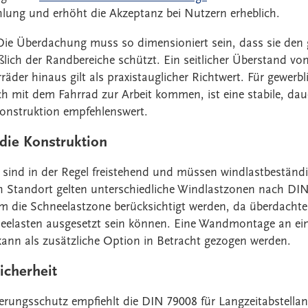
hlung und erhöht die Akzeptanz bei Nutzern erheblich.
Die Überdachung muss so dimensioniert sein, dass sie den
eßlich der Randbereiche schützt. Ein seitlicher Überstand 
räder hinaus gilt als praxistauglicher Richtwert. Für gewerb
ch mit dem Fahrrad zur Arbeit kommen, ist eine stabile, dau
onstruktion empfehlenswert.
die Konstruktion
ind in der Regel freistehend und müssen windlastbeständi
ch Standort gelten unterschiedliche Windlastzonen nach DIN
m die Schneelastzone berücksichtigt werden, da überdachte 
hneelasten ausgesetzt sein können. Eine Wandmontage an e
kann als zusätzliche Option in Betracht gezogen werden.
icherheit
rungsschutz empfiehlt die DIN 79008 für Langzeitabstellan