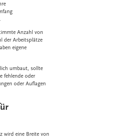
hre
mfang
.
stimmte Anzahl von
l der Arbeitsplätze
haben eigene
ich umbaut, sollte
e fehlende oder
ungen oder Auflagen
ür
z wird eine Breite von