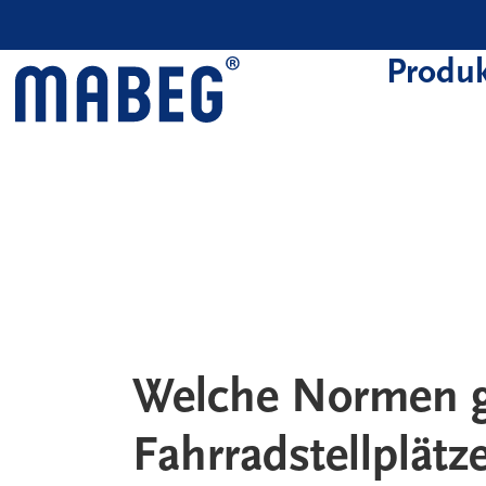
Skip to main content
Produk
Welche Normen g
Fahrradstellplätz