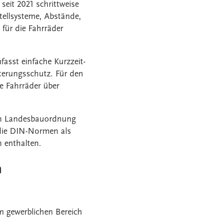
e seit 2021 schrittweise
stellsysteme, Abstände,
 für die Fahrräder
asst einfache Kurzzeit-
tterungsschutz. Für den
re Fahrräder über
en Landesbauordnung
 die DIN-Normen als
 enthalten.
n
im gewerblichen Bereich