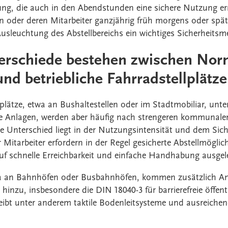
ng, die auch in den Abendstunden eine sichere Nutzung erm
en oder deren Mitarbeiter ganzjährig früh morgens oder sp
 Ausleuchtung des Abstellbereichs ein wichtiges Sicherheitsm
erschiede bestehen zwischen Nor
und betriebliche Fahrradstellplätze
lplätze, etwa an Bushaltestellen oder im Stadtmobiliar, unt
e Anlagen, werden aber häufig nach strengeren kommunalen
he Unterschied liegt in der Nutzungsintensität und dem Sich
r Mitarbeiter erfordern in der Regel gesicherte Abstellmögli
 auf schnelle Erreichbarkeit und einfache Handhabung ausgel
 an Bahnhöfen oder Busbahnhöfen, kommen zusätzlich An
 hinzu, insbesondere die DIN 18040-3 für barrierefreie öffent
reibt unter anderem taktile Bodenleitsysteme und ausreich