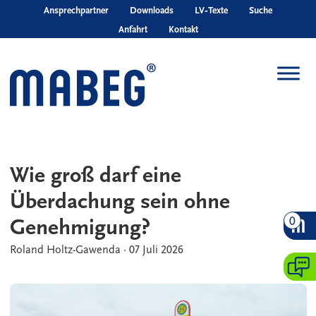
Skip to main content
Ansprechpartner
Downloads
LV‑Texte
Suche
Anfahrt
Kontakt
Wie groß darf eine
Überdachung sein ohne
0
Genehmigung?
Roland Holtz-Gawenda
·
07 Juli 2026