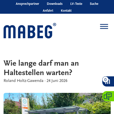
Skip to main content
Ansprechpartner
Downloads
LV‑Texte
Suche
Anfahrt
Kontakt
Wie lange darf man an
Haltestellen warten?
0
Roland Holtz-Gawenda
·
24 Juni 2026