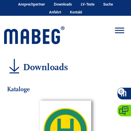
Skip to main content
Ansprechpartner
Downloads
LV‑Texte
Suche
Anfahrt
Kontakt
Downloads
Kataloge
0