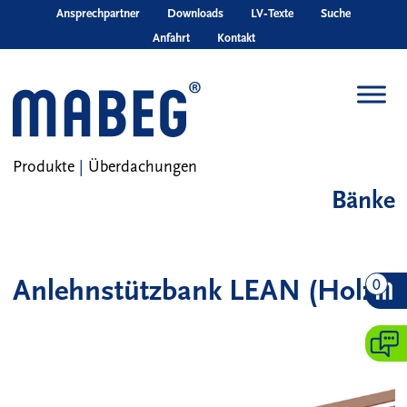
Skip to main content
Ansprechpartner
Downloads
LV‑Texte
Suche
Anfahrt
Kontakt
Produkte
|
Überdachungen
Bänke
Anlehnstützbank LEAN (Holz)
0