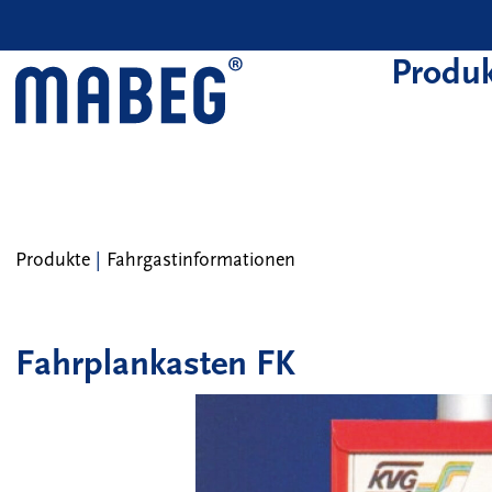
Skip to main content
Produk
Produkte
|
Fahrgastinformationen
Fahrplankasten FK