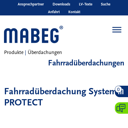
Skip to main content
Ansprechpartner
Downloads
LV‑Texte
Suche
Anfahrt
Kontakt
Produkte
|
Überdachungen
Fahrradüberdachungen
Fahrradüberdachung System
0
PROTECT