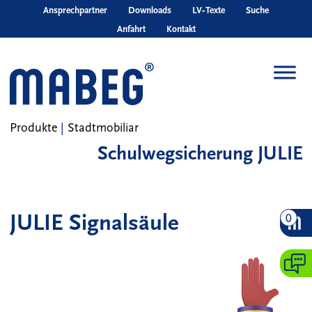
Skip to main content
Ansprechpartner
Downloads
LV‑Texte
Suche
Anfahrt
Kontakt
Produkte
|
Stadtmobiliar
Schulwegsicherung JULIE
JULIE Signalsäule
0