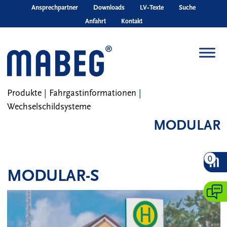
Skip to main content
Ansprechpartner
Downloads
LV‑Texte
Suche
Anfahrt
Kontakt
Produkte
|
Fahrgastinformationen
|
Wechselschildsysteme
MODULAR
0
MODULAR-S