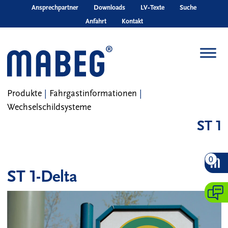
Skip to main content
Ansprechpartner
Downloads
LV‑Texte
Suche
Anfahrt
Kontakt
Produkte
|
Fahrgastinformationen
|
Wechselschildsysteme
ST 1
0
ST 1-Delta