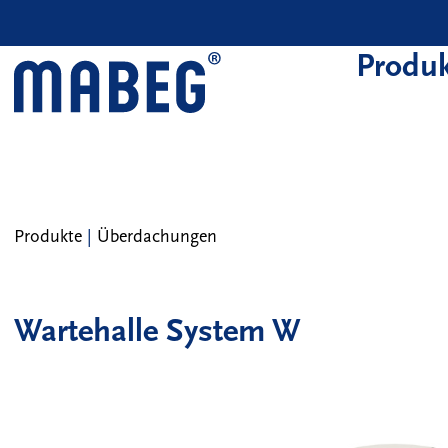
Skip to main content
Produk
Produkte
|
Überdachungen
Wartehalle System W