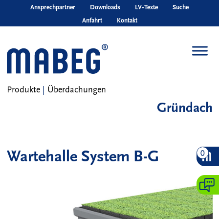
Skip to main content
Ansprechpartner
Downloads
LV‑Texte
Suche
Anfahrt
Kontakt
Produkte
|
Überdachungen
Gründach
Wartehalle System B-G
0