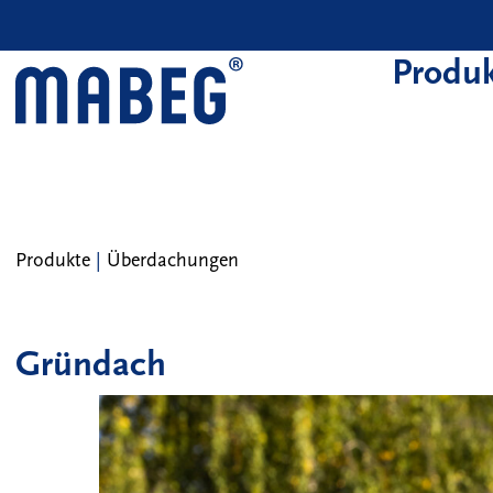
Skip to main content
Produk
Produkte
|
Überdachungen
Gründach